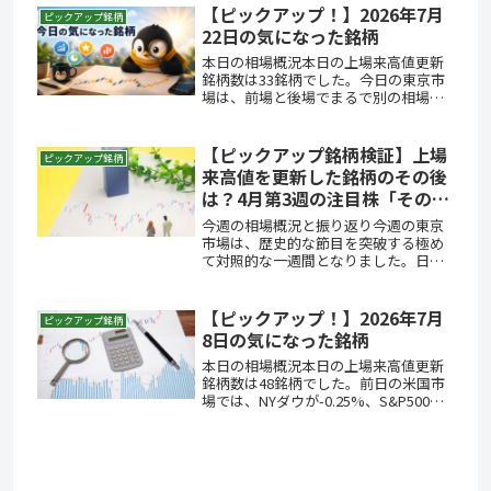
66,934円と続伸し、ザラ場では一時
【ピックアップ！】2026年7月
ピックアップ銘柄
67,231円まで上げて初めて...
22日の気になった銘柄
本日の相場概況本日の上場来高値更新
銘柄数は33銘柄でした。今日の東京市
場は、前場と後場でまるで別の相場で
した。前日の米国市場はNYダウが
+0.74%、S&P500が+0.89%、
NASDAQ100が+1.93%とそろって上昇
【ピックアップ銘柄検証】上場
ピックアップ銘柄
し、フィラデルフ...
来高値を更新した銘柄のその後
は？4月第3週の注目株「その後
の明暗」
今週の相場概況と振り返り今週の東京
市場は、歴史的な節目を突破する極め
て対照的な一週間となりました。日経
平均株価は、米ハイテク株の力強い上
昇や、SOX指数（フィラデルフィア半
導体株指数）が1万ドルの大台を突破す
【ピックアップ！】2026年7月
ピックアップ銘柄
るという強力な追い風を受け、24...
8日の気になった銘柄
本日の相場概況本日の上場来高値更新
銘柄数は48銘柄でした。前日の米国市
場では、NYダウが-0.25%、S&P500
が-0.45%と小幅安にとどまる一方、ハ
イテク中心のNASDAQ100は-1.77%と
半導体株の下げが続きました。この流
れをそ...