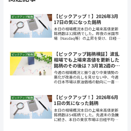
【ピックアップ！】2026年3月
ピックアップ銘柄
17日の気になった銘柄
本日の相場概況本日の上場来高値更新
銘柄数は32銘柄でした。昨夜の米国市
場（Nasdaq等）の上昇を受け、日経平
均は開始直後に値を飛ばし、一時600円
近い上昇を見せました。しかし、その
後は戻り待ちの売りに押される形で値
【ピックアップ銘柄検証】波乱
ピックアップ銘柄
を消し、15時前からの急...
相場でも上場来高値を更新した
銘柄のその後は？3月第2週の注
目株
今週の相場概況と振り返り中東情勢の
悪化が改善の兆しを見せない中、今週
の日本市場は原油価格の動向に一喜一
憂する不安定な値動きが続き、日経平
均株価は下落を余儀なくされました。
これで週足ベースでも3週連続の下げと
【ピックアップ！】2026年6月
ピックアップ銘柄
なり、投資家にとっては非常に厳しい...
1日の気になった銘柄
本日の相場概況本日の上場来高値更新
銘柄数は54銘柄でした。先週末の急騰
に続き、本日の東京市場は日経平均だ
けが突出する、いびつな一日となりま
した。日経平均は前日比604円高の