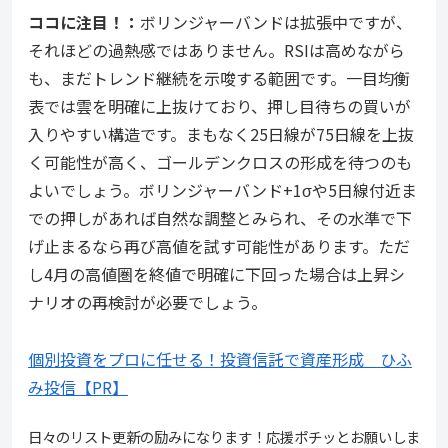
ココ
に注目！：
ボリンジャーバンドは拡張中ですが、
それほどの過熱感ではありません。RSIは高めながら
も、まだトレンド継続を示唆する範囲です。一目均衡
表では雲を明確に上抜けており、押し目待ちの買いが
入りやすい構造です。まもなく25日線が75日線を上抜
く可能性が高く、ゴールデンクロスの形成を待つのも
よいでしょう。ボリンジャーバンド+1σや5日線付近ま
での押しがあれば自然な調整とみられ、その水準で下
げ止まるなら再び高値を試す可能性があります。ただ
し4月の高値圏を終値で明確に下回った場合は上昇シ
ナリオの再検討が必要でしょう。
個別投資をプロに任せる！投資信託で資産形成 ひふ
み投信【PR】
日々のリスト更新の励みになります！応援ポチッとお願いしま