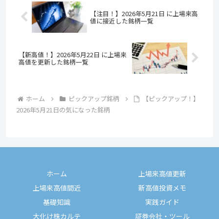
【注目！】2026年5月21日 に上場来高
値に接近した銘柄一覧
【新高値！】2026年5月22日 に上場来
高値を更新した銘柄一覧
ホーム
ピックアップ銘柄
【ピックアップ！】
2026年5月21日の気になった銘柄
ホーム
上場来高値更新
上場来高値間近
新高値投資メモ
基礎知識
実践ガイド
大化け株カルテ
証券会社・ツール