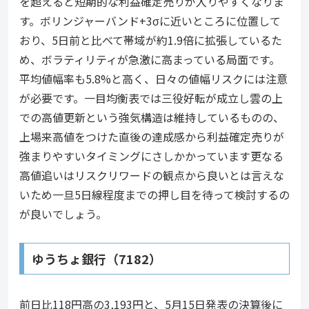
を超えると短期的な利益確定売りが入りやすくなりま
す。ボリンジャーバンド+3σに近いところに位置して
おり、5日前と比べて帯域が約1.9倍に拡張しているた
め、ボラティリティが急激に高まっている局面です。
平均値幅率も5.8%と高く、日々の値幅リスクには注意
が必要です。一目均衡表では三役好転が成立し雲の上
での高値更新という強気構造は維持しているものの、
上場来高値をつけた直後の達成感から利益確定売りが
強まりやすいタイミングにさしかかっています更なる
高値追いはリスクリワードの観点から良いとは言えな
いため一旦5日線程度までの押し目を待って検討するの
が良いでしょう。
ゆうちょ銀行（7182）
前日比118円高の3,193円と、5月15日発表の決算後に