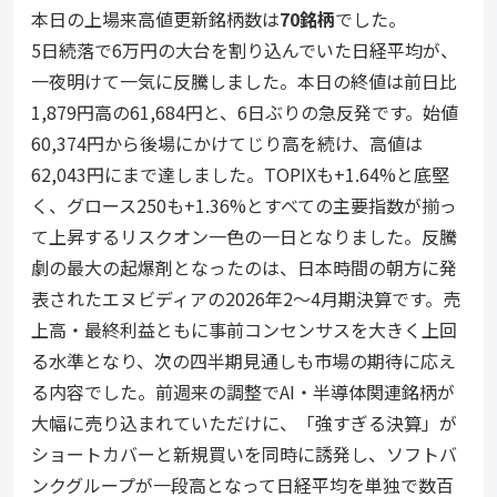
本日の上場来高値更新銘柄数は
70銘柄
でした。
5日続落で6万円の大台を割り込んでいた日経平均が、
一夜明けて一気に反騰しました。本日の終値は前日比
1,879円高の61,684円と、6日ぶりの急反発です。始値
60,374円から後場にかけてじり高を続け、高値は
62,043円にまで達しました。TOPIXも+1.64%と底堅
く、グロース250も+1.36%とすべての主要指数が揃っ
て上昇するリスクオン一色の一日となりました。反騰
劇の最大の起爆剤となったのは、日本時間の朝方に発
表されたエヌビディアの2026年2〜4月期決算です。売
上高・最終利益ともに事前コンセンサスを大きく上回
る水準となり、次の四半期見通しも市場の期待に応え
る内容でした。前週来の調整でAI・半導体関連銘柄が
大幅に売り込まれていただけに、「強すぎる決算」が
ショートカバーと新規買いを同時に誘発し、ソフトバ
ンクグループが一段高となって日経平均を単独で数百