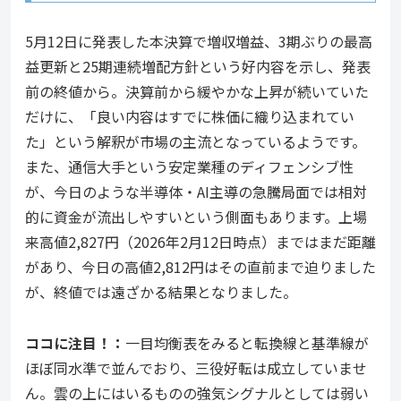
5月12日に発表した本決算で増収増益、3期ぶりの最高
益更新と25期連続増配方針という好内容を示し、発表
前の終値から。決算前から緩やかな上昇が続いていた
だけに、「良い内容はすでに株価に織り込まれてい
た」という解釈が市場の主流となっているようです。
また、通信大手という安定業種のディフェンシブ性
が、今日のような半導体・AI主導の急騰局面では相対
的に資金が流出しやすいという側面もあります。上場
来高値2,827円（2026年2月12日時点）まではまだ距離
があり、今日の高値2,812円はその直前まで迫りました
が、終値では遠ざかる結果となりました。
ココ
に注目！：
一目均衡表をみると転換線と基準線が
ほぼ同水準で並んでおり、三役好転は成立していませ
ん。雲の上にはいるものの強気シグナルとしては弱い