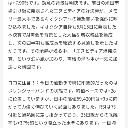
は+7.90%です。動意の背景は明快です。前日の米国市
場引け後に発表されたエヌビディアの好決算が、メモ
リー最大手であるキオクシアへの連想買いを強烈に呼
び込みました。キオクシア自身も5月15日に発表した
本決算でAI需要を背景とした大幅な増収増益を達成
し、次の四半期も高成長を継続する見通しを示したば
かりです。その余熱が残る中、「エヌビディア爆発決
算」という追い風が加わり、需給の弾み車が一気に加
速した構図です。
ココ
に注目！：
今日の値動きで特に印象的だったのは
ボリンジャーバンドの状態です。終値ベースでは+2σ
に位置していますが、日中の高値59,420円は+3σに向
かって力強く伸びていく局面もありました。RSIは73
付近と過熱圏に差し掛かっており、25日線からの乖離
率も+37%超という際立った水準にあります。一目均