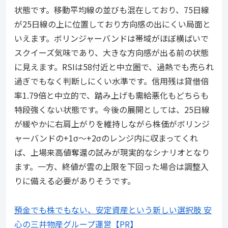
状態です。移動平均線の並びも混在しており、75日線
が25日線の上に位置しており方向感の出にくい局面と
いえます。ボリンジャーバンドは帯域がほぼ横ばいで
スクイーズ気味であり、大きな方向感が出る前の状態
に見えます。RSIは58付近と中立圏で、過熱でも売られ
過ぎでもなく判断しにくい水準です。信用残は貸借倍
率1.79倍と中立的で、踏み上げも需給悪化もどちらも
特段強くない状態です。今後の展開としては、25日線
が緩やかに右肩上がりを維持しながら株価がボリンジ
ャーバンドの+1σ〜+2σのレンジ内に収まってくれ
ば、上場来高値奪還の試みが現実的なシナリオとなり
ます。一方、終値が雲の上限を下回った場合は調整入
りに備える必要がありそうです。
預金でも株でもない、安定資産という新しい選択肢 安
心の三井物産グループ運営【PR】