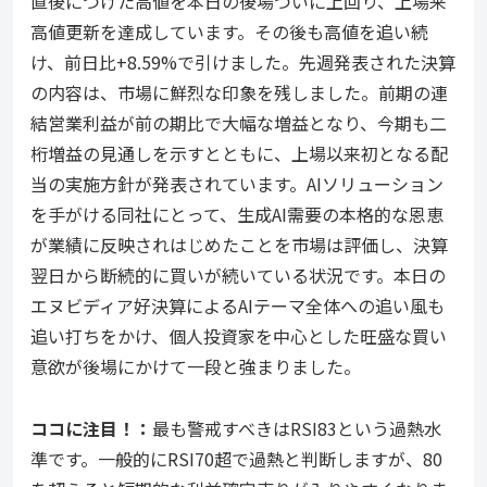
直後につけた高値を本日の後場ついに上回り、上場来
高値更新を達成しています。その後も高値を追い続
け、前日比+8.59%で引けました。先週発表された決算
の内容は、市場に鮮烈な印象を残しました。前期の連
結営業利益が前の期比で大幅な増益となり、今期も二
桁増益の見通しを示すとともに、上場以来初となる配
当の実施方針が発表されています。AIソリューション
を手がける同社にとって、生成AI需要の本格的な恩恵
が業績に反映されはじめたことを市場は評価し、決算
翌日から断続的に買いが続いている状況です。本日の
エヌビディア好決算によるAIテーマ全体への追い風も
追い打ちをかけ、個人投資家を中心とした旺盛な買い
意欲が後場にかけて一段と強まりました。
ココ
に注目！：
最も警戒すべきはRSI83という過熱水
準です。一般的にRSI70超で過熱と判断しますが、80