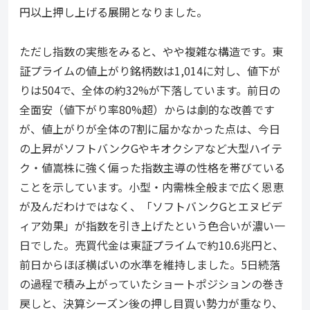
円以上押し上げる展開となりました。
ただし指数の実態をみると、やや複雑な構造です。東
証プライムの値上がり銘柄数は1,014に対し、値下が
りは504で、全体の約32%が下落しています。前日の
全面安（値下がり率80%超）からは劇的な改善です
が、値上がりが全体の7割に届かなかった点は、今日
の上昇がソフトバンクGやキオクシアなど大型ハイテ
ク・値嵩株に強く偏った指数主導の性格を帯びている
ことを示しています。小型・内需株全般まで広く恩恵
が及んだわけではなく、「ソフトバンクGとエヌビデ
ィア効果」が指数を引き上げたという色合いが濃い一
日でした。売買代金は東証プライムで約10.6兆円と、
前日からほぼ横ばいの水準を維持しました。5日続落
の過程で積み上がっていたショートポジションの巻き
戻しと、決算シーズン後の押し目買い勢力が重なり、