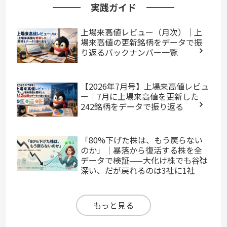
実践ガイド
上場来高値レビュー（月次）｜上
場来高値の更新銘柄をデータで振
り返るバックナンバー一覧
【2026年7月号】上場来高値レビュ
ー｜7月に上場来高値を更新した
242銘柄をデータで振り返る
「80%下げた株は、もう戻らない
のか」｜暴落から復活する株を全
データで検証——大化け株でも谷は
深い、だが戻れるのは3社に1社
もっと見る