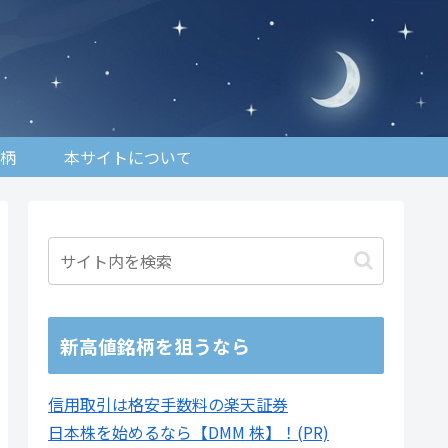
柄
本サイトについて
新高値銘柄を狙うなら
信用取引は格安手数料の楽天証券
日本株を始めるなら【DMM 株】！(PR)