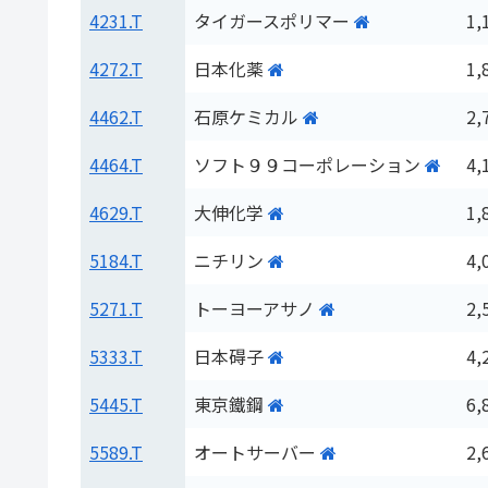
4231.T
タイガースポリマー
1,
4272.T
日本化薬
1,
4462.T
石原ケミカル
2,
4464.T
ソフト９９コーポレーション
4,
4629.T
大伸化学
1,
5184.T
ニチリン
4,
5271.T
トーヨーアサノ
2,
5333.T
日本碍子
4,
5445.T
東京鐵鋼
6,
5589.T
オートサーバー
2,