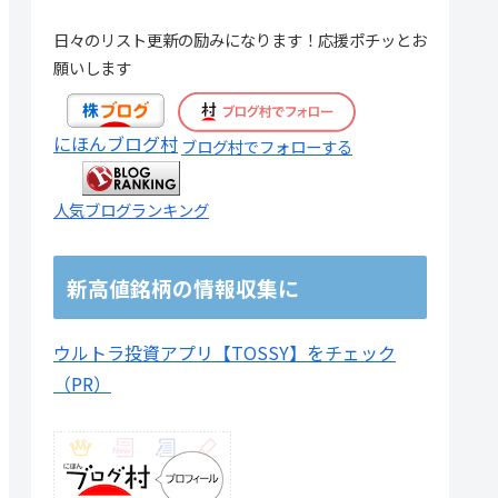
20,800
1.56倍
2034.01億円
プライム
建設
日々のリスト更新の励みになります！応援ポチッとお
願いします
380,700
1.57倍
562.12億円
プライム
建設
7,200
7.11倍
43.32億円
スタンダード
建設
にほんブログ村
ブログ村でフォローする
29,500
0.98倍
152.26億円
スタンダード
建設
人気ブログランキング
59,700
0.82倍
340.64億円
プライム
サー
53,700
2.13倍
353.97億円
スタンダード
サー
新高値銘柄の情報収集に
72,900
2.51倍
288.14億円
スタンダード
食料
ウルトラ投資アプリ【TOSSY】をチェック
1,200
0.59倍
125.31億円
スタンダード
卸売
（PR）
338,100
0.88倍
9347.00億円
スタンダード
小売