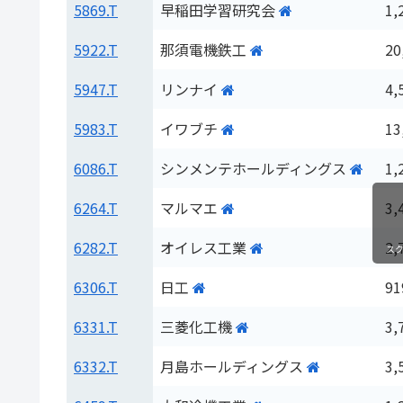
5869.T
早稲田学習研究会
1,
5922.T
那須電機鉄工
20
5947.T
リンナイ
4,
5983.T
イワブチ
13
6086.T
シンメンテホールディングス
1,
6264.T
マルマエ
3,
6282.T
オイレス工業
2,
ス
6306.T
日工
91
6331.T
三菱化工機
3,
6332.T
月島ホールディングス
3,