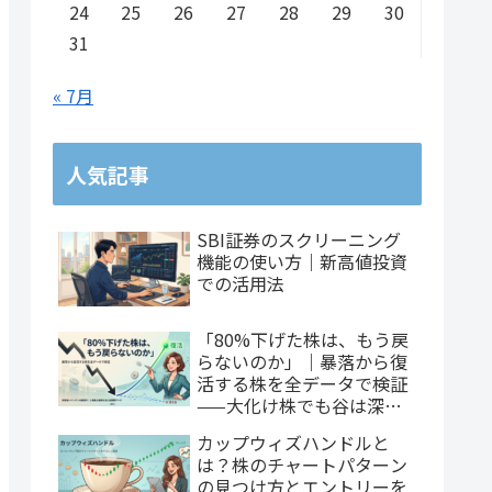
24
25
26
27
28
29
30
18,800
2.47倍
124.83億円
スタンダード
サー
31
10,900
7.36倍
236.74億円
スタンダード
金属
« 7月
909,500
2.64倍
5836.50億円
プライム
金属
1,000
0.64倍
132.91億円
スタンダード
金属
人気記事
16,800
1.07倍
238.76億円
グロース
サー
SBI証券のスクリーニング
246,000
0.74倍
411.52億円
プライム
機械
機能の使い方｜新高値投資
での活用法
127,000
2.34倍
764.51億円
プライム
機械
「80%下げた株は、もう戻
114,800
1.53倍
341.05億円
プライム
機械
らないのか」｜暴落から復
活する株を全データで検証
481,000
1.32倍
824.07億円
プライム
機械
——大化け株でも谷は深
い、だが戻れるのは3社に1
カップウィズハンドルと
245,600
1.29倍
1331.95億円
プライム
機械
社
は？株のチャートパターン
の見つけ方とエントリーを