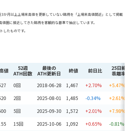
近3か月以上上場来高値を更新していない銘柄を「上場来高値間近」として掲載
高値圏に接近してきた銘柄を客観的な基準で抽出しています。
ントしたものです。
52週
最後の
25日線
高値
終値
前日比
ATH回数
ATH更新日
乖離率
527
0回
2018-06-28
1,467
+2.70%
+5.47%
520
2回
2025-08-01
1,485
-0.34%
+2.61%
600
5回
2025-09-30
1,572
+2.01%
+7.98%
155
15回
2025-10-06
1,092
+0.65%
-0.81%