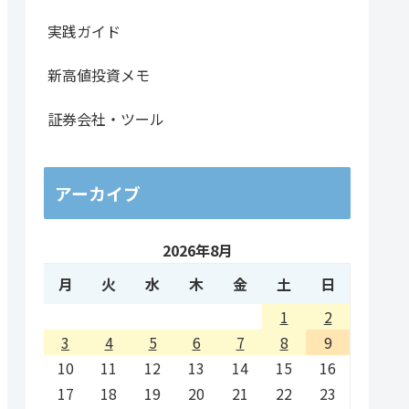
133,600
3.15倍
228.09億円
スタンダード
化学
実践ガイド
448,300
0.95倍
2799.22億円
プライム
化学
新高値投資メモ
43,500
1.61倍
360.91億円
プライム
化学
証券会社・ツール
72,400
1.81倍
873.88億円
スタンダード
化学
9,000
1.94倍
82.17億円
スタンダード
化学
アーカイブ
28,000
1.27倍
517.08億円
スタンダード
ゴム
2026年8月
2,800
0.98倍
32.19億円
スタンダード
ガラ
月
火
水
木
金
土
日
2,121,300
1.63倍
1.20兆円
プライム
ガラ
1
2
58,600
0.94倍
558.51億円
プライム
鉄鋼
3
4
5
6
7
8
9
10
11
12
13
14
15
16
3,600
1.09倍
185.94億円
スタンダード
情報
17
18
19
20
21
22
23