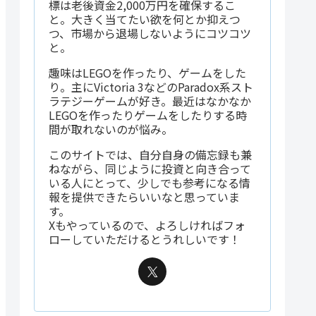
標は老後資金2,000万円を確保するこ
と。大きく当てたい欲を何とか抑えつ
つ、市場から退場しないようにコツコツ
と。
趣味はLEGOを作ったり、ゲームをした
り。主にVictoria 3などのParadox系スト
ラテジーゲームが好き。最近はなかなか
LEGOを作ったりゲームをしたりする時
間が取れないのが悩み。
このサイトでは、自分自身の備忘録も兼
出来高25日
ねながら、同じように投資と向き合って
出来高
時価総額
上場区分
平均比
いる人にとって、少しでも参考になる情
報を提供できたらいいなと思っていま
833,200
1.34倍
2217.77億円
プライム
水産
す。
Xもやっているので、よろしければフォ
5,200
0.90倍
129.18億円
スタンダード
建設
ローしていただけるとうれしいです！
333,500
1.33倍
604.05億円
プライム
その
29,000
1.14倍
128.40億円
スタンダード
サー