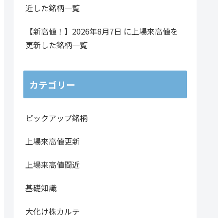
近した銘柄一覧
131,700
0.91倍
1336.88億円
プライム
小売
【新高値！】2026年8月7日 に上場来高値を
137,000
6.64倍
67.44億円
スタンダード
不動
更新した銘柄一覧
168,500
0.93倍
535.41億円
スタンダード
不動
カテゴリー
2,600
1.13倍
171.12億円
スタンダード
小売
14,800
1.43倍
219.40億円
プライム
不動
ピックアップ銘柄
上場来高値更新
36,200
1.54倍
181.32億円
プライム
情報
8,200
2.97倍
71.35億円
スタンダード
パル
上場来高値間近
84,200
0.76倍
761.50億円
プライム
パル
基礎知識
130,400
0.81倍
916.20億円
プライム
化学
大化け株カルテ