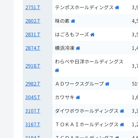
2751.T
テンポスホールディングス
3,
2802.T
味の素
4,
2831.T
はごろもフーズ
3,
2874.T
横浜冷凍
1,
わらべや日洋ホールディングス
2918.T
3,
2982.T
ＡＤワークスグループ
51
3045.T
カワサキ
1,
3107.T
ダイワボウホールディングス
3,
3167.T
ＴＯＫＡＩホールディングス
1,
3184.T
ＩＣＤＡホールディングス
4,