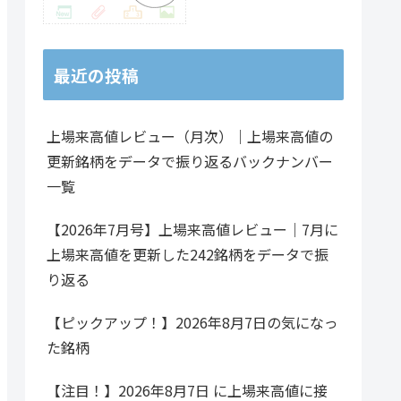
5,200
0.75倍
460.55億円
スタンダード
卸売
4,817,100
0.85倍
4.19兆円
プライム
食料
最近の投稿
1,300
0.68倍
319.96億円
スタンダード
食料
上場来高値レビュー（月次）｜上場来高値の
218,000
1.46倍
820.02億円
プライム
卸売
更新銘柄をデータで振り返るバックナンバー
一覧
87,900
0.57倍
640.69億円
プライム
食料
【2026年7月号】上場来高値レビュー｜7月に
2,789,900
3.88倍
211.53億円
プライム
不動
上場来高値を更新した242銘柄をデータで振
り返る
3,600
1.25倍
32.63億円
スタンダード
卸売
432,400
1.31倍
2784.19億円
プライム
卸売
【ピックアップ！】2026年8月7日の気になっ
た銘柄
385,100
1.06倍
1563.48億円
プライム
卸売
【注目！】2026年8月7日 に上場来高値に接
100
0.81倍
93.12億円
スタンダード
小売