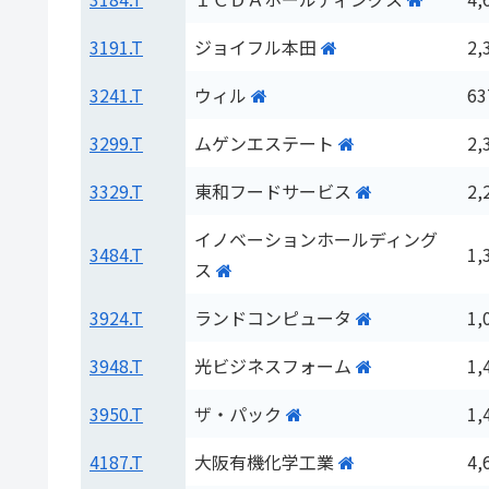
3191.T
ジョイフル本田
2,
3241.T
ウィル
63
3299.T
ムゲンエステート
2,
3329.T
東和フードサービス
2,
イノベーションホールディング
3484.T
1,
ス
3924.T
ランドコンピュータ
1,
3948.T
光ビジネスフォーム
1,
3950.T
ザ・パック
1,
4187.T
大阪有機化学工業
4,