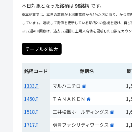
本日対象となった銘柄は
98銘柄
です。
※本記事では、本日の高値が上場来高値から5％以内にあり、かつ直
しています。連続して高値を更新している銘柄との重複を避け、再び
※52週ATH回数は、過去52週間に上場来高値を更新した日数をカウ
テーブルを拡大
銘柄コード
銘柄名
最
1333.T
マルハニチロ
1,
1450.T
ＴＡＮＡＫＥＮ
1,
1518.T
三井松島ホールディングス
1,
1717.T
明豊ファシリティワークス
1,