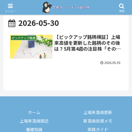
メニュー
検索
2026-05-30
【ピックアップ銘柄検証】上場
ピックアップ銘柄
来高値を更新した銘柄のその後
は？5月第4週の注目株「その後
の明暗」
2026.05.30
ホーム
上場来高値更新
上場来高値間近
新高値投資メモ
基礎知識
実践ガイド