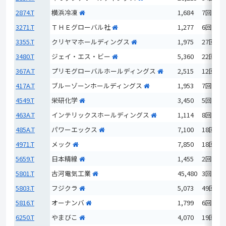
2874.T
横浜冷凍
1,684
7回
3271.T
ＴＨＥグローバル社
1,277
6回
3355.T
クリヤマホールディングス
1,975
27回
3480.T
ジェイ・エス・ビー
5,360
22回
367A.T
プリモグローバルホールディングス
2,515
12回
417A.T
ブルーゾーンホールディングス
1,953
7回
4549.T
栄研化学
3,450
5回
463A.T
インテリックスホールディングス
1,114
8回
485A.T
パワーエックス
7,100
18回
4971.T
メック
7,850
18回
5659.T
日本精線
1,455
2回
5801.T
古河電気工業
45,480
3回
5803.T
フジクラ
5,073
49回
5816.T
オーナンバ
1,799
6回
6250.T
やまびこ
4,070
19回