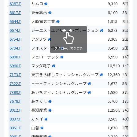
6387.T
サムコ
9,340
6回
6617.T
東光高岳
6,100
38回
6644.T
大崎電気工業
1,915
8回
6674.T
ジーエス・ユアサ コーポレーション
6,273
3回
6754.T
アンリツ
3,305
2回
6794.T
フォスター電機
3,490
2回
スクロールできます
6890.T
フェローテック
6,990
14回
6960.T
フクダ電子
10,540
14回
7173.T
東京きらぼしフィナンシャルグループ
12,360
48回
7322.T
三十三フィナンシャルグループ
1,672
56回
7389.T
あいちフィナンシャルグループ
1,580
37回
7678.T
あさくま
5,760
17回
8012.T
長瀬産業
1,256.5
34回
8037.T
カメイ
3,565
40回
8051.T
山善
1,678
3回
8061.T
西華産業
3,240
28回