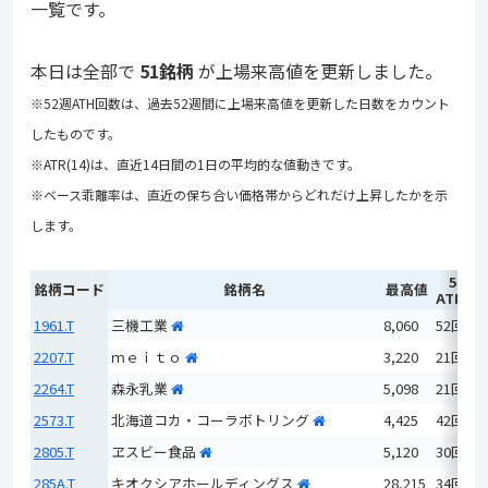
一覧です。
本日は全部で
51銘柄
が上場来高値を更新しました。
※52週ATH回数は、過去52週間に上場来高値を更新した日数をカウント
したものです。
※ATR(14)は、直近14日間の1日の平均的な値動きです。
※ベース乖離率は、直近の保ち合い価格帯からどれだけ上昇したかを示
します。
52週
銘柄コード
銘柄名
最高値
ATH回
1961.T
三機工業
8,060
52回
2207.T
ｍｅｉｔｏ
3,220
21回
2264.T
森永乳業
5,098
21回
2573.T
北海道コカ・コーラボトリング
4,425
42回
2805.T
ヱスビー食品
5,120
30回
285A.T
キオクシアホールディングス
28,215
34回