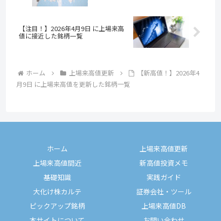
【注目！】2026年4月9日 に上場来高
値に接近した銘柄一覧
ホーム
上場来高値更新
【新高値！】2026年4
月9日 に上場来高値を更新した銘柄一覧
ホーム
上場来高値更新
上場来高値間近
新高値投資メモ
基礎知識
実践ガイド
大化け株カルテ
証券会社・ツール
ピックアップ銘柄
上場来高値DB
本サイトについて
お問い合わせ