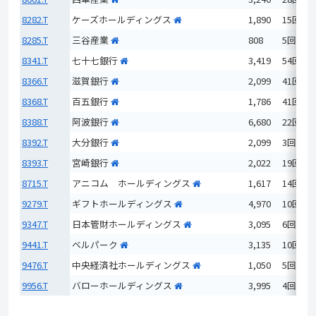
8282.T
ケーズホールディングス
1,890
15回
8285.T
三谷産業
808
5回
8341.T
七十七銀行
3,419
54回
8366.T
滋賀銀行
2,099
41回
8368.T
百五銀行
1,786
41回
8388.T
阿波銀行
6,680
22回
8392.T
大分銀行
2,099
3回
8393.T
宮崎銀行
2,022
19回
8715.T
アニコム ホールディングス
1,617
14回
9279.T
ギフトホールディングス
4,970
10回
9347.T
日本管財ホールディングス
3,095
6回
9441.T
ベルパーク
3,135
10回
9476.T
中央経済社ホールディングス
1,050
5回
9956.T
バローホールディングス
3,995
4回