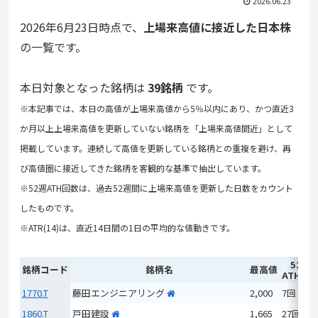
2026.06.23
2026年6月23日時点で、
上場来高値に接近した日本株
の一覧です。
本日対象となった銘柄は
39銘柄
です。
※本記事では、本日の高値が上場来高値から5％以内にあり、かつ直近3
か月以上上場来高値を更新していない銘柄を「上場来高値間近」として
掲載しています。連続して高値を更新している銘柄との重複を避け、再
び高値圏に接近してきた銘柄を客観的な基準で抽出しています。
※52週ATH回数は、過去52週間に上場来高値を更新した日数をカウント
したものです。
※ATR(14)は、直近14日間の1日の平均的な値動きです。
52週
銘柄コード
銘柄名
最高値
ATH回
1770.T
藤田エンジニアリング
2,000
7回
1860.T
戸田建設
1,665
27回