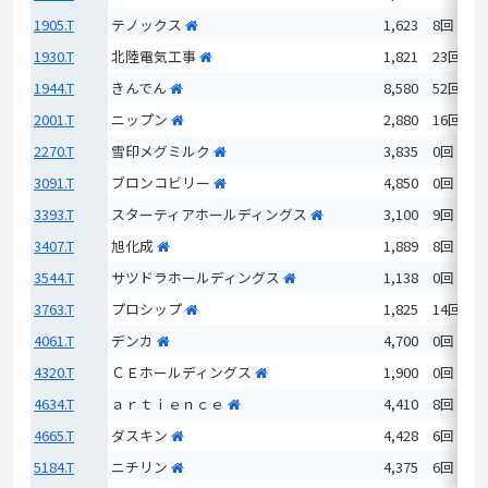
1905.T
テノックス
1,623
8回
1930.T
北陸電気工事
1,821
23回
1944.T
きんでん
8,580
52回
2001.T
ニップン
2,880
16回
2270.T
雪印メグミルク
3,835
0回
3091.T
ブロンコビリー
4,850
0回
3393.T
スターティアホールディングス
3,100
9回
3407.T
旭化成
1,889
8回
3544.T
サツドラホールディングス
1,138
0回
3763.T
プロシップ
1,825
14回
4061.T
デンカ
4,700
0回
4320.T
ＣＥホールディングス
1,900
0回
4634.T
ａｒｔｉｅｎｃｅ
4,410
8回
4665.T
ダスキン
4,428
6回
5184.T
ニチリン
4,375
6回