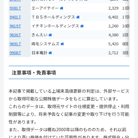
9381.T
エーアイテイー
2,329
13回
9401.T
ＴＢＳホールディングス
6,402
17回
9619.T
イチネンホールディングス
2,260
10回
9636.T
きんえい
4,380
1回
9691.T
両毛システムズ
5,420
8回
9908.T
日本電計
2,712
3回
注意事項・免責事項
本記事で掲載している上場来高値更新の判定は、外部サービス
から取得可能な公開株価データをもとに算出しています。
これらのデータは、取得元サイトの仕様変更・提供停止・利用
制限等により、将来予告なく記事の変更や取り下げを行う可能
性があります。
また、取得データは概ね2000年以降のもののため、それ以前
により高い株価を付けていた可能性があります。株式併合・分