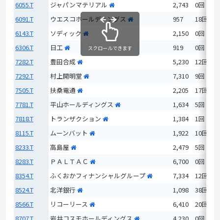
6055.T
ジャパンマテリアル
2,743
0回
6091.T
ウエスコホールディングス
957
18回
6143.T
ソディック
2,150
0回
6306.T
日工
919
0回
スクロールできます
7282.T
豊田合成
5,230
12回
7292.T
村上開明堂
7,310
9回
7505.T
扶桑電通
2,205
17回
7781.T
平山ホールディングス
1,634
5回
7818.T
トランザクション
1,384
1回
8115.T
ムーンバット
1,922
10回
8233.T
高島屋
2,479
5回
8283.T
ＰＡＬＴＡＣ
6,700
0回
8354.T
ふくおかフィナンシャルグループ
7,334
12回
8524.T
北洋銀行
1,098
38回
8566.T
リコーリース
6,410
20回
8707.T
岩井コスモホールディングス
4,230
0回