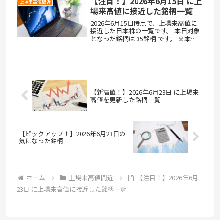
【注目！】2026年6月15日 に上
上場来高値間近
場来高値に接近した銘柄一覧
2026年6月15日時点で、上場来高値に
接近した日本株の一覧です。 本日対象
となった銘柄は 35銘柄 です。 ※本記
事では、本日の高値が上場来高値から
5％以内にあり、かつ直近3か月以上上
場来高値を更新していない銘柄を「上
場来高値間近」として...
【新高値！】2026年6月23日 に上場来
高値を更新した銘柄一覧
【ピックアップ！】2026年6月23日の
気になった銘柄
ホーム
上場来高値間近
【注目！】2026年6月
23日 に上場来高値に接近した銘柄一覧