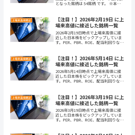
となった銘柄は 54銘柄 です。 ※本記
事では、本日の高値が上場来高値から
5％以内にあり、かつ直近3か月以上上
場来高値を更新していない銘柄を「上
【注目！】2026年2月19日 に上
上場来高値間近
場来高値間近」として...
場来高値に接近した銘柄一覧
2026年2月19日時点で上場来高値に接
近した日本株をピックアップしていま
す。PER、PBR、ROE、配当利回りな
ど、投資判断に役立つ指標も掲載して
います。
【注目！】2026年5月14日 に上
上場来高値間近
場来高値に接近した銘柄一覧
2026年5月14日時点で上場来高値に接
近した日本株をピックアップしていま
す。PER、PBR、ROE、配当利回りな
ど、投資判断に役立つ指標も掲載して
います。
【注目！】2026年3月19日 に上
上場来高値間近
場来高値に接近した銘柄一覧
2026年3月19日時点で上場来高値に接
近した日本株をピックアップしていま
す。PER、PBR、ROE、配当利回りな
ど、投資判断に役立つ指標も掲載して
います。