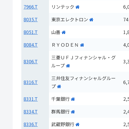
7966.T
リンテック
6,
8035.T
東京エレクトロン
74
8051.T
山善
1,
8084.T
ＲＹＯＤＥＮ
4,
三菱ＵＦＪフィナンシャル・グ
8306.T
3,
ループ
三井住友フィナンシャルグルー
8316.T
6,
プ
8331.T
千葉銀行
2,
8334.T
群馬銀行
2,
8336.T
武蔵野銀行
2,