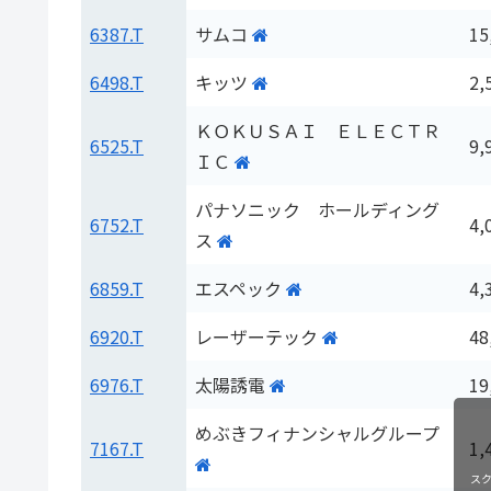
6387.T
サムコ
15
6498.T
キッツ
2,
ＫＯＫＵＳＡＩ ＥＬＥＣＴＲ
6525.T
9,
ＩＣ
パナソニック ホールディング
6752.T
4,
ス
6859.T
エスペック
4,
6920.T
レーザーテック
48
6976.T
太陽誘電
19
めぶきフィナンシャルグループ
7167.T
1,
ス