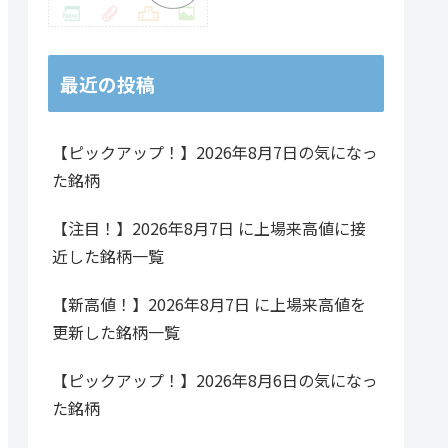
129.00
7.24%
48.17%
844,100
1.54倍
91.71
4.41%
25.35%
149,600
1.60倍
最近の投稿
353.79
5.33%
60.35%
1,780,700
0.97倍
244.64
5.74%
54.63%
308,300
0.53倍
【ピックアップ！】2026年8月7日の気になっ
た銘柄
98.32
3.15%
19.12%
1,877,300
1.03倍
【注目！】2026年8月7日 に上場来高値に接
近した銘柄一覧
584.29
8.18%
108.05%
489,100
0.92倍
4562.86
5.35%
38.60%
4,361,400
2.31倍
【新高値！】2026年8月7日 に上場来高値を
更新した銘柄一覧
1924.29
7.28%
93.74%
437,700
1.12倍
【ピックアップ！】2026年8月6日の気になっ
362.57
5.84%
36.05%
4,425,200
1.32倍
た銘柄
213.57
5.76%
51.10%
703,300
1.23倍