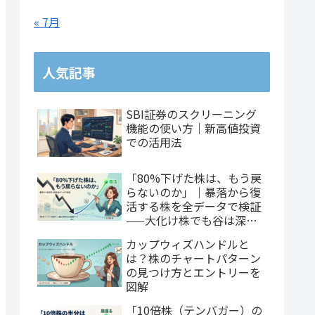
247.14
4.13%
30.45%
284,300
1.07倍
« 7月
4336.43
5.96%
91.55%
4,611,000
1.22倍
人気記事
44.00
2.43%
23.49%
610,600
1.98倍
118.93
2.92%
21.49%
74,500
1.50倍
SBI証券のスクリーニング
機能の使い方｜新高値投資
での活用法
91.64
2.83%
19.55%
56,006,100
1.22倍
「80%下げた株は、もう戻
らないのか」｜暴落から復
190.14
2.92%
24.79%
18,028,200
1.15倍
活する株を全データで検証
——大化け株でも谷は深
い、だが戻れるのは3社に1
86.07
3.41%
26.74%
3,105,200
1.16倍
カップウィズハンドルと
社
は？株のチャートパターン
76.29
3.24%
19.66%
1,022,700
0.96倍
の見つけ方とエントリーを
図解
69.79
2.76%
16.92%
505,000
1.19倍
「10倍株（テンバガー）の