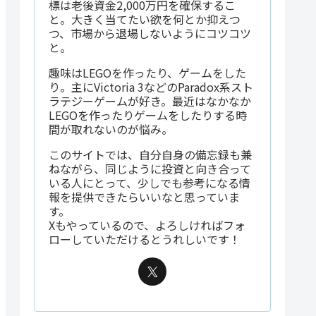
標は老後資金2,000万円を確保するこ
と。大きく当てたい欲を何とか抑えつ
つ、市場から退場しないようにコツコツ
と。
趣味はLEGOを作ったり、ゲームをした
り。主にVictoria 3などのParadox系スト
ラテジーゲームが好き。最近はなかなか
LEGOを作ったりゲームをしたりする時
間が取れないのが悩み。
このサイトでは、自分自身の備忘録も兼
ベース
出来高25日
ねながら、同じように投資と向き合って
ATR(14)
ボラ比率
出来高
乖離率
平均比
いる人にとって、少しでも参考になる情
報を提供できたらいいなと思っていま
43.86
3.99%
42.95%
1,808,900
2.25倍
す。
Xもやっているので、よろしければフォ
132.14
2.47%
18.46%
107,200
1.10倍
ローしていただけるとうれしいです！
137.50
2.98%
36.01%
269,700
0.83倍
113.93
2.50%
16.54%
21,300
0.68倍