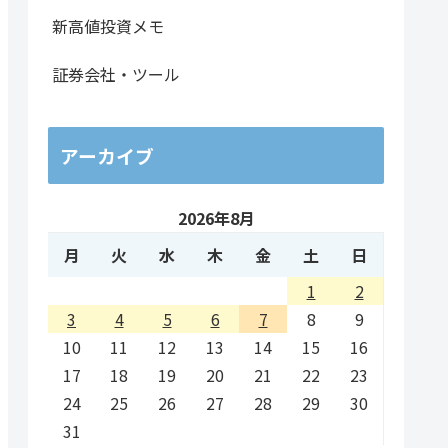
47.43
3.23%
23.87%
1,694,300
1.14倍
新高値投資メモ
108.89
3.41%
30.49%
6,274,400
0.81倍
証券会社・ツール
52.21
2.97%
25.11%
4,143,700
1.07倍
57.04
2.70%
20.11%
793,500
1.04倍
アーカイブ
210.00
3.18%
23.76%
76,600
1.04倍
2026年8月
月
火
水
木
金
土
日
79.14
3.50%
21.43%
548,500
1.00倍
1
2
145.36
3.07%
27.62%
15,200
0.53倍
3
4
5
6
7
8
9
10
11
12
13
14
15
16
1193.93
6.04%
40.06%
528,600
1.15倍
17
18
19
20
21
22
23
24
25
26
27
28
29
30
919.64
6.19%
60.97%
3,138,900
1.13倍
31