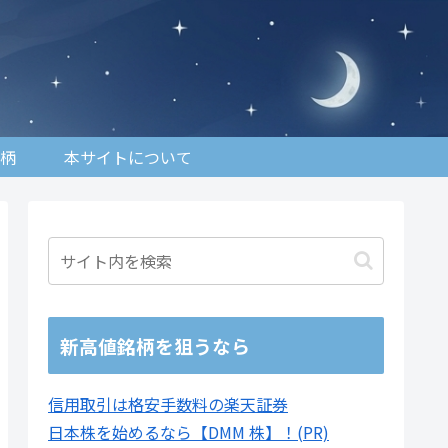
柄
本サイトについて
新高値銘柄を狙うなら
信用取引は格安手数料の楽天証券
日本株を始めるなら【DMM 株】！(PR)