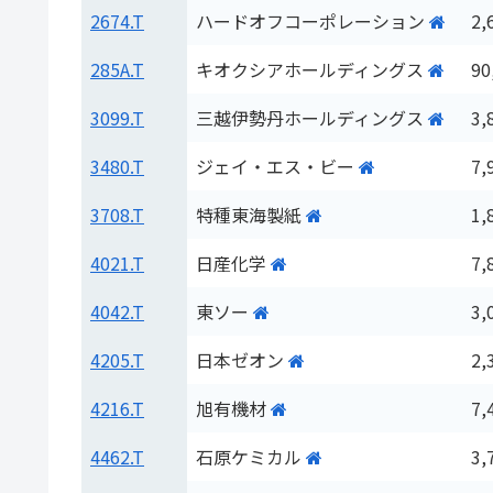
2674.T
ハードオフコーポレーション
2,
285A.T
キオクシアホールディングス
90
3099.T
三越伊勢丹ホールディングス
3,
3480.T
ジェイ・エス・ビー
7,
3708.T
特種東海製紙
1,
4021.T
日産化学
7,
4042.T
東ソー
3,
4205.T
日本ゼオン
2,
4216.T
旭有機材
7,
4462.T
石原ケミカル
3,