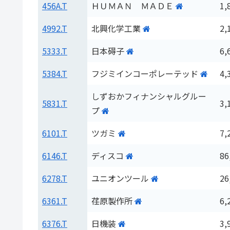
456A.T
ＨＵＭＡＮ ＭＡＤＥ
1,
4992.T
北興化学工業
2,
5333.T
日本碍子
6,
5384.T
フジミインコーポレーテッド
4,
しずおかフィナンシャルグルー
5831.T
3,
プ
6101.T
ツガミ
7,
6146.T
ディスコ
86
6278.T
ユニオンツール
26
6361.T
荏原製作所
6,
6376.T
日機装
3,