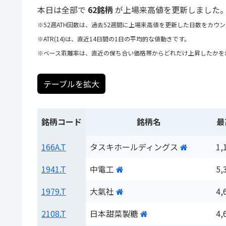
本日は全部で
62銘柄
が上場来高値を更新しました
※52週ATH回数は、過去52週間に上場来高値を更新した日数をカウ
※ATR(14)は、直近14日間の1日の平均的な値動きです。
※ベース乖離率は、直近の保ち合い価格帯からどれだけ上昇したかを
テーブルを拡大
銘柄コード
銘柄名
最
166A.T
タスキホールディングス
1,
1941.T
中電工
5,
1979.T
大氣社
4,
2108.T
日本甜菜製糖
4,