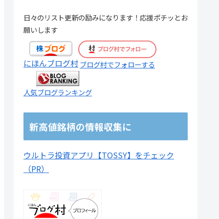
72.57
2.86%
31.59%
70,400
0.89倍
日々のリスト更新の励みになります！応援ポチッとお
願いします
6872.14
7.56%
317.10%
33,746,100
0.89倍
134.93
3.65%
28.32%
1,896,100
0.81倍
にほんブログ村
ブログ村でフォローする
305.71
3.86%
55.49%
4,800
0.06倍
人気ブログランキング
38.71
2.10%
18.28%
63,200
0.86倍
260.86
3.34%
27.05%
531,400
0.76倍
新高値銘柄の情報収集に
97.07
3.20%
30.24%
2,169,600
1.24倍
ウルトラ投資アプリ【TOSSY】をチェック
67.82
2.91%
36.31%
800,500
0.69倍
（PR）
251.43
3.48%
29.67%
74,300
0.69倍
186.43
5.11%
54.42%
222,500
4.34倍