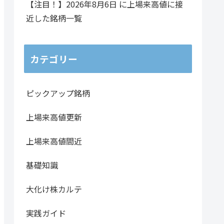
【注目！】2026年8月6日 に上場来高値に接
1255.71
8.26%
78.40%
480,600
3.24倍
近した銘柄一覧
140.00
5.51%
35.30%
696,200
1.80倍
カテゴリー
764.14
7.67%
87.39%
9,036,400
1.09倍
ピックアップ銘柄
233.93
5.83%
45.42%
11,714,100
0.95倍
上場来高値更新
198.57
4.63%
39.62%
118,400
0.83倍
上場来高値間近
2773.57
5.74%
37.13%
4,483,200
1.47倍
基礎知識
2486.79
12.89%
383.09%
36,041,200
2.01倍
大化け株カルテ
44.86
3.17%
17.89%
3,451,900
1.32倍
実践ガイド