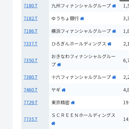
7180.T
九州フィナンシャルグループ
1,
7182.T
ゆうちょ銀行
3,
7186.T
横浜フィナンシャルグループ
1,
7337.T
ひろぎんホールディングス
2,
おきなわフィナンシャルグルー
7350.T
6,
プ
7380.T
十六フィナンシャルグループ
2,
7460.T
ヤギ
4,
7729.T
東京精密
19
ＳＣＲＥＥＮホールディングス
7735.T
14