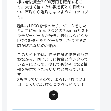
標は老後資金2,000万円を確保するこ
と。大きく当てたい欲を何とか抑えつ
つ、市場から退場しないようにコツコツ
と。
趣味はLEGOを作ったり、ゲームをした
り。主にVictoria 3などのParadox系スト
ラテジーゲームが好き。最近はなかなか
LEGOを作ったりゲームをしたりする時
間が取れないのが悩み。
このサイトでは、自分自身の備忘録も兼
ねながら、同じように投資と向き合って
いる人にとって、少しでも参考になる情
ベース
出来高25日
ATR(14)
ボラ比率
出来高
乖離率
平均比
報を提供できたらいいなと思っていま
す。
79.43
5.15%
54.82%
521,300
20.85倍
10
Xもやっているので、よろしければフォ
ローしていただけるとうれしいです！
53.86
2.80%
17.12%
3,800
1.57倍
17
42.86
2.63%
17.14%
639,300
0.57倍
48