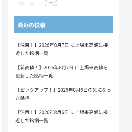
48.29
2.69%
59.12%
33,300
0.54倍
29
110.00
2.57%
12.94%
124,100
0.82倍
20
最近の投稿
26.43
2.28%
19.42%
9,200
5.53倍
86
【注目！】2026年8月7日 に上場来高値に接
275.14
3.48%
29.08%
945,400
0.86倍
1.
近した銘柄一覧
81.57
3.13%
11.18%
261,700
2.41倍
48
【新高値！】2026年8月7日 に上場来高値を
458.57
4.11%
61.86%
5,207,500
0.75倍
15
更新した銘柄一覧
128.86
6.21%
65.84%
626,300
0.97倍
10
【ピックアップ！】2026年8月6日の気になっ
17.36
1.94%
12.19%
188,000
2.24倍
34
た銘柄
148.71
5.93%
37.13%
398,100
6.05倍
12
【注目！】2026年8月6日 に上場来高値に接
近した銘柄一覧
78.29
5.51%
66.82%
990,000
1.32倍
66