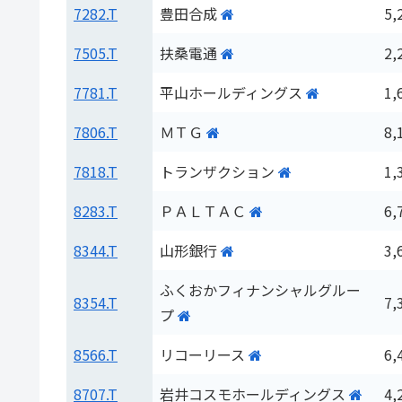
7282.T
豊田合成
5,
7505.T
扶桑電通
2,
7781.T
平山ホールディングス
1,
7806.T
ＭＴＧ
8,
7818.T
トランザクション
1,
8283.T
ＰＡＬＴＡＣ
6,
8344.T
山形銀行
3,
ふくおかフィナンシャルグルー
8354.T
7,
プ
8566.T
リコーリース
6,
8707.T
岩井コスモホールディングス
4,