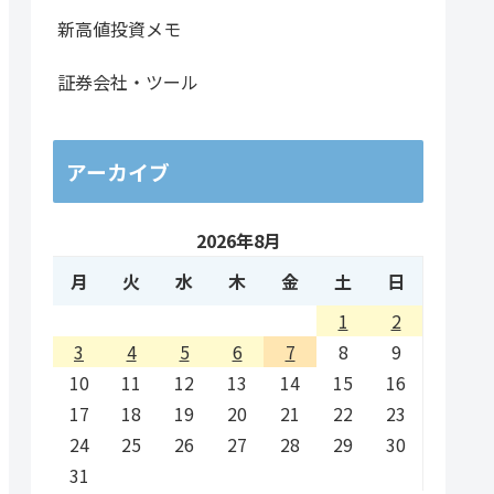
新高値投資メモ
19.79
1.23%
6.35%
4,400
1.32倍
14
証券会社・ツール
37.21
1.67%
4.64%
10,100
0.50倍
52
201.00
3.22%
12.31%
342,500
1.12倍
97
アーカイブ
60.96
2.25%
8.00%
6,910,700
0.74倍
10
34.00
1.54%
4.94%
22,600
0.68倍
52
2026年8月
月
火
水
木
金
土
日
12.86
0.31%
0.96%
1,200
1.95倍
11
1
2
10.00
0.19%
43.97%
700
0.09倍
18
3
4
5
6
7
8
9
10
11
12
13
14
15
16
17
18
19
20
21
22
23
24
25
26
27
28
29
30
31