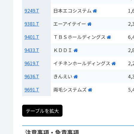
9249.T
日本エコシステム
1,
9381.T
エーアイテイー
2,
9401.T
ＴＢＳホールディングス
6,
9433.T
ＫＤＤＩ
2,
9619.T
イチネンホールディングス
2,
9636.T
きんえい
4,
9691.T
両毛システムズ
5,
テーブルを拡大
注意事項・免責事項