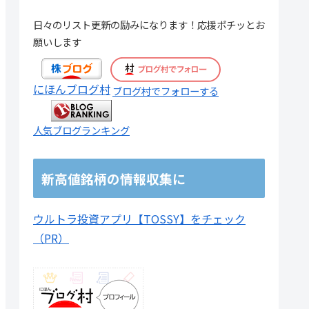
50.50
3.26%
12.65%
4,200
0.46倍
10
日々のリスト更新の励みになります！応援ポチッとお
55.36
3.17%
20.87%
64,400
0.98倍
48
願いします
115.00
3.12%
18.20%
539,200
1.99倍
22
にほんブログ村
ブログ村でフォローする
35.00
1.62%
10.55%
15,400
0.59倍
40
27.86
2.55%
15.98%
791,200
1.30倍
46
人気ブログランキング
70.71
3.37%
25.68%
122,300
0.95倍
49
新高値銘柄の情報収集に
38.07
1.75%
5.92%
1,557,400
3.31倍
13
ウルトラ投資アプリ【TOSSY】をチェック
68.14
2.33%
7.86%
25,700
0.58倍
27
（PR）
53.00
2.97%
18.59%
3,926,500
0.76倍
2.
224.21
4.97%
23.40%
1,323,800
1.35倍
38