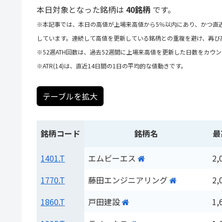
本日対象となった銘柄は
40銘柄
です。
※本記事では、本日の高値が上場来高値から5％以内にあり、かつ直
しています。連続して高値を更新している銘柄との重複を避け、再び
※52週ATH回数は、過去52週間に上場来高値を更新した日数をカウ
※ATR(14)は、直近14日間の1日の平均的な値動きです。
テーブルを拡大
銘柄コード
銘柄名
最
1401.T
エムビーエス
2,
1770.T
藤田エンジニアリング
2,
1860.T
戸田建設
1,