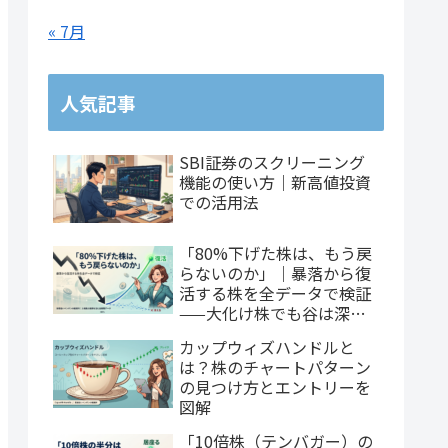
« 7月
人気記事
SBI証券のスクリーニング
機能の使い方｜新高値投資
での活用法
「80%下げた株は、もう戻
らないのか」｜暴落から復
活する株を全データで検証
——大化け株でも谷は深
い、だが戻れるのは3社に1
カップウィズハンドルと
社
は？株のチャートパターン
の見つけ方とエントリーを
図解
「10倍株（テンバガー）の