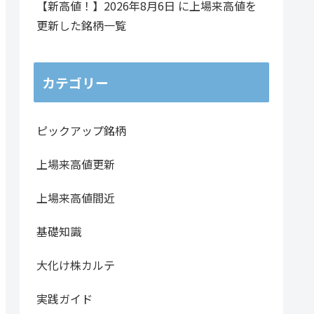
【新高値！】2026年8月6日 に上場来高値を
155.14
3.06%
26.47%
694,800
1.43倍
59
更新した銘柄一覧
54.93
2.57%
20.06%
8,900
0.58倍
24
40.21
2.58%
14.06%
15,200
2.16倍
11
カテゴリー
339.29
4.44%
32.26%
149,800
1.12倍
30
ピックアップ銘柄
33.21
2.54%
21.82%
79,700
0.62倍
74
上場来高値更新
4.93
0.07%
43.32%
300,600
0.58倍
40
134.57
3.87%
46.91%
112,400
0.82倍
10
上場来高値間近
基礎知識
243.71
3.41%
16.92%
561,700
0.82倍
1.
大化け株カルテ
98.57
1.61%
4.87%
31,200
0.76倍
18
実践ガイド
99.29
2.44%
12.35%
77,900
0.93倍
95