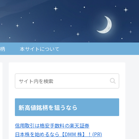
柄
本サイトについて
新高値銘柄を狙うなら
信用取引は格安手数料の楽天証券
日本株を始めるなら【DMM 株】！(PR)