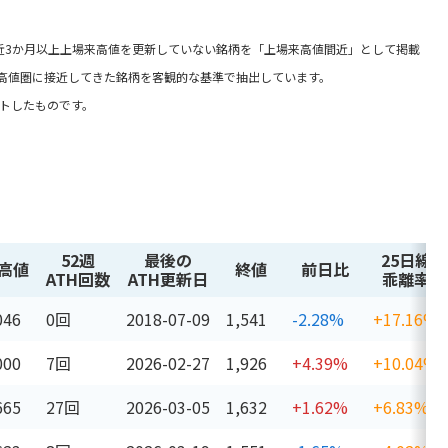
近3か月以上上場来高値を更新していない銘柄を「上場来高値間近」として掲載
高値圏に接近してきた銘柄を客観的な基準で抽出しています。
ントしたものです。
52週
最後の
25日線
高値
終値
前日比
ATH回数
ATH更新日
乖離率
046
0回
2018-07-09
1,541
-2.28%
+17.16%
000
7回
2026-02-27
1,926
+4.39%
+10.04%
665
27回
2026-03-05
1,632
+1.62%
+6.83%