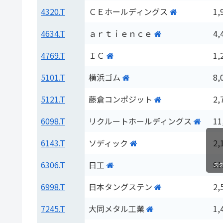
4320.T
ＣＥホールディングス
1,
4634.T
ａｒｔｉｅｎｃｅ
4,
4769.T
ＩＣ
1,
5101.T
横浜ゴム
8,
5121.T
藤倉コンポジット
2,
6098.T
リクルートホールディングス
11
6143.T
ソディック
2,
6306.T
日工
91
ス
6998.T
日本タングステン
2,
7245.T
大同メタル工業
1,