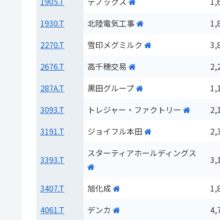
1905.T
テノックス
1,
1930.T
北陸電気工事
1,
2270.T
雪印メグミルク
3,
2676.T
高千穂交易
2,
287A.T
黒田グループ
1,
3093.T
トレジャー・ファクトリー
2,
3191.T
ジョイフル本田
2,
スターティアホールディングス
3393.T
3,
3407.T
旭化成
1,
4061.T
デンカ
4,