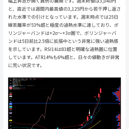
幅上昇窓が開く異例の展開です。週末終値は3,040円
と、直近では週間内最高値の3,125円から若干押し返さ
れた水準での引けとなっています。週末時点では25日
線乖離率が53%超と極度の過熱水準に達しており、ボ
リンジャーバンドは+2σ〜+3σ圏で、ボリンジャーバ
ンドは5日前比2.5倍に拡張中という非常に強い過熱感
を示しています。RSI14は83超と明確な過熱圏に位置
しています。ATR14%も6%超と、日々の値動きが非常
に荒い状況です。