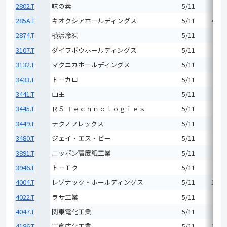
2802.T
味の素
5/11
5,50
285A.T
キオクシアホールディングス
5/11
46,9
2874.T
横浜冷凍
5/11
1,74
3107.T
ダイワボウホールディングス
5/11
3,42
3132.T
マクニカホールディングス
5/11
3,03
3433.T
トーカロ
5/11
3,15
3441.T
山王
5/11
2,75
3445.T
ＲＳ Ｔｅｃｈｎｏｌｏｇｉｅｓ
5/11
6,70
3449.T
テクノフレックス
5/11
5,37
3480.T
ジェイ・エス・ビー
5/11
5,50
3891.T
ニッポン高度紙工業
5/11
6,48
3946.T
トーモク
5/11
3,91
4004.T
レゾナック・ホールディングス
5/11
17,5
4022.T
ラサ工業
5/11
2,49
4047.T
関東電化工業
5/11
1,96
4186.T
東京応化工業
5/11
12,9