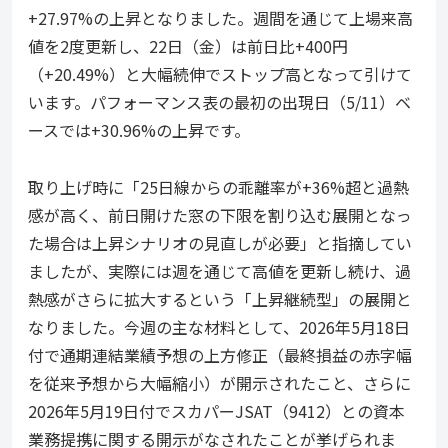
+27.97%の上昇となりました。週間を通じて上場来高
値を2度更新し、22日（金）は前日比+400円
（+20.49%）と大幅続伸でストップ高となって引けて
います。パフォーマンス表の最初の出現日（5/11）ベ
ースでは+30.96%の上昇です。
取り上げ時に「25日線からの乖離率が+36%超と過熱
感が高く、前日開けた窓の下限を割り込む展開となっ
た場合は上昇シナリオの見直しが必要」と指摘してい
ましたが、実際には週を通じて高値を更新し続け、過
熱感がさらに拡大するという「上昇継続型」の展開と
なりました。今週の主な材料として、2026年5月18日
付で通期連結業績予想の上方修正（最終損益の赤字幅
を従来予想から大幅縮小）が開示されたこと、さらに
2026年5月19日付でスカパーJSAT（9412）との資本
業務提携に関する開示がなされたことが挙げられま