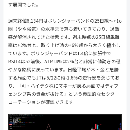
す展開でした。
週末終値6,134円はボリンジャーバンドの25日線〜+1σ
圏（やや強気）の水準まで落ち着いてきており、過熱
感が解消されてきた状態です。週末時点の25日線乖離
率は+2%台と、取り上げ時の+6%超から大きく縮小し
ています。ボリンジャーバンドは1.4倍に拡張中で
RSI14は52前後、ATR14%は2%台と非常に値動きの穏
やかな銘柄に戻っています。日経平均が木・金と急騰
する局面でもJTは5/22に約-1.6%の逆行安を演じてお
り、「AI・ハイテク株にマネーが戻る局面ではディフ
ェンシブ系の資金が抜ける」という典型的なセクター
ローテーションが確認できます。