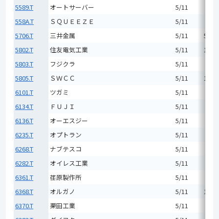
5589.T
オートサーバー
5/11
2,67
558A.T
ＳＱＵＥＥＺＥ
5/11
3,85
5706.T
三井金属
5/11
51,5
5802.T
住友電気工業
5/11
12,4
5803.T
フジクラ
5/11
7,25
5805.T
ＳＷＣＣ
5/11
17,4
6101.T
ツガミ
5/11
5,92
6134.T
ＦＵＪＩ
5/11
6,77
6136.T
オーエスジー
5/11
3,50
6235.T
オプトラン
5/11
4,70
6268.T
ナブテスコ
5/11
5,80
6282.T
オイレス工業
5/11
2,76
6361.T
荏原製作所
5/11
5,94
6368.T
オルガノ
5/11
18,4
6370.T
栗田工業
5/11
9,18