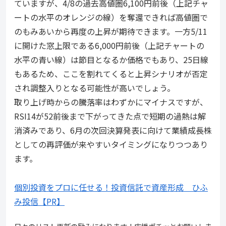
ていますが、4/8の過去高値圏6,100円前後（上記チャ
ートの水平のオレンジの線）を奪還できれば高値圏で
のもみあいから再度の上昇が期待できます。一方5/11
に開けた窓上限である6,000円前後（上記チャートの
水平の青い線）は節目となるか価格でもあり、25日線
もあるため、ここを割れてくると上昇シナリオが否定
され調整入りとなる可能性が高いでしょう。
取り上げ時からの騰落率はわずかにマイナスですが、
RSI14が52前後まで下がってきた点で短期の過熱は解
消済みであり、6月の次回決算発表に向けて業績成長株
としての再評価が来やすいタイミングになりつつあり
ます。
個別投資をプロに任せる！投資信託で資産形成 ひふ
み投信【PR】