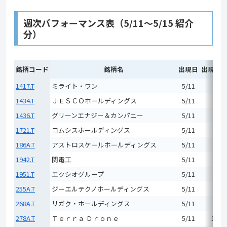
週次パフォーマンス表（5/11〜5/15 紹介
分）
銘柄コード
銘柄名
出現日
出現翌
1417.T
ミライト・ワン
5/11
4,20
1434.T
ＪＥＳＣＯホールディングス
5/11
2,58
1436.T
グリーンエナジー＆カンパニー
5/11
2,10
1721.T
コムシスホールディングス
5/11
5,90
186A.T
アストロスケールホールディングス
5/11
1,79
1942.T
関電工
5/11
7,27
1951.T
エクシオグループ
5/11
3,01
255A.T
ジーエルテクノホールディングス
5/11
5,94
268A.T
リガク・ホールディングス
5/11
2,85
278A.T
Ｔｅｒｒａ Ｄｒｏｎｅ
5/11
19,6