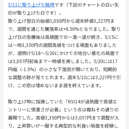
5/11に取り上げた銘柄
です（下記のチャートの白い矢
印が取り上げた日です）。
取り上げ翌日の始値3,030円から週末終値3,227円ま
で、週間を通じた騰落率は+6.50%となりました。取り
上げ日の急騰後は高値圏での一進一退が続き、5/15に
は一時3,350円の週間高値をつける場面もありました
が、週明け5/18〜5/20にかけての地合い悪化の局面で
は3,057円前後まで一時値を戻しました。5/20には17
円幅（-1.5%）の小さな下落窓が開いており、短期的
な調整の跡が見てとれます。週末5/22には3,227円で引
け、この窓は埋めないまま週を終えています。
取り上げ時に指摘していた「RSI14が過熱圏で高値エ
ントリーに慎重さが必要」という点は概ねその通りの
展開でした。高値3,350円からは3,057円まで調整が入
り、上昇勢いが一服する典型的な利食い局面を経験し