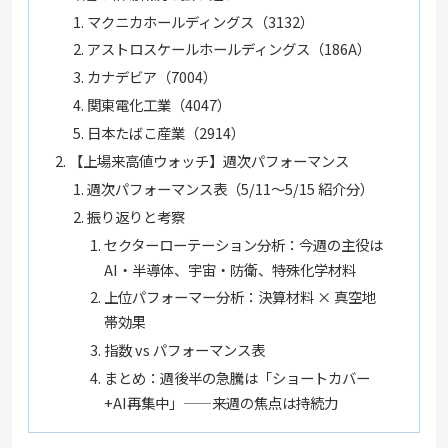
マクニカホールディングス（3132）
アストロスケールホールディングス（186A）
カナデビア（7004）
関東電化工業（4047）
日本たばこ産業（2914）
【上場来高値ウォッチ】週次パフォーマンス
週次パフォーマンス表（5/11〜5/15 紹介分）
振り返りと考察
セクターローテーション分析：今週の主役は
AI・半導体、宇宙・防衛、特殊化学材料
上位パフォーマー分析：決算材料 × 真空地
帯効果
指数 vs パフォーマンス表
まとめ：週後半の急騰は「ショートカバー
+AI再集中」——来週の焦点は持続力