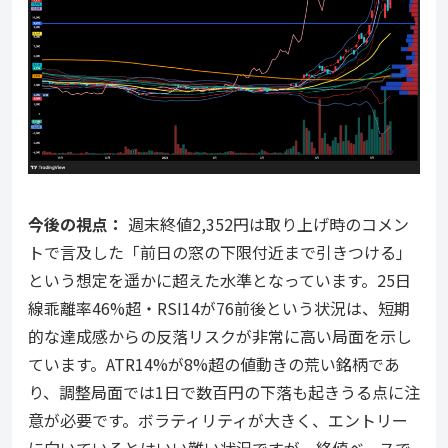
今後の視点：
週末終値2,352円は取り上げ時のコメン
トで言及した「前日の窓の下限付近まで引きつける」
という想定を遥かに超えた水準となっています。25日
線乖離率46%超・RSI14が76前後という状況は、短期
的な達成感からの反落リスクが非常に高い局面を示し
ています。ATR14%が8%超の値動きの荒い銘柄であ
り、調整局面では1日で数百円の下落も起きうる点に注
意が必要です。ボラティリティが大きく、エントリー
に向いているとはいい難い状況ですが、終値ベースで