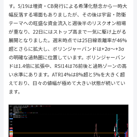
す。5/19は増資・CB発行による希薄化懸念から一時大
幅反落する場面もありましたが、その後は宇宙・防衛
テーマへの旺盛な資金流入と週後半のリスクオン相場
が重なり、22日にはストップ高まで一気に駆け上がる
展開となりました。週末時点では25日線乖離率が46%
超とさらに拡大し、ボリンジャーバンドは+2σ〜+3σ
の明確な過熱圏に位置しています。ボリンジャーバン
ドは1.4倍に拡張中、RSI14は76前後と過熱ゾーンの高
い水準にあります。ATR14%は8%超と5%を大きく超
えており、日々の値幅が極めて大きい状態が続いてい
ます。