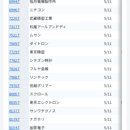
6994.T
指月電機製作所
5/11
1,37
6996.T
ニチコン
5/11
2,75
7220.T
武蔵精密工業
5/11
5,20
7317.T
松屋アールアンドディ
5/11
1,10
7521.T
ムサシ
5/11
3,02
7609.T
ダイトロン
5/11
3,93
7729.T
東京精密
5/11
19,3
7762.T
シチズン時計
5/11
2,08
7826.T
フルヤ金属
5/11
8,82
7966.T
リンテック
5/11
5,55
7970.T
信越ポリマー
5/11
2,27
8005.T
スクロール
5/11
1,70
8035.T
東京エレクトロン
5/11
53,0
8137.T
サンワテクノス
5/11
4,06
8139.T
ナガホリ
5/11
2,55
8154.T
加賀電子
5/11
4,40