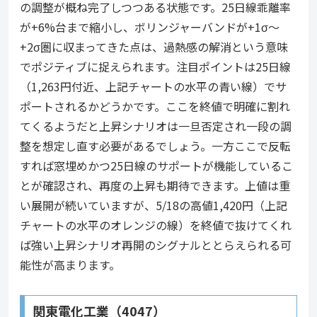
の調整が概ね完了しつつある状態です。25日線乖離率
が+6%台まで縮小し、ボリンジャーバンドが+1σ〜
+2σ圏に収まってきた点は、過熱感の解消という意味
でポジティブに捉えられます。注目ポイントは25日線
（1,263円付近、上記チャートの水平の青い線）でサ
ポートされるかどうかです。ここを終値で明確に割れ
てくるようだと上昇シナリオは一旦否定され一段の調
整を想定し直す必要があるでしょう。一方ここで反転
すれば窓埋めかつ25日線のサポートが機能しているこ
とが確認され、再度の上昇も期待できます。上値は重
い展開が続いていますが、5/18の高値1,420円（上記
チャートの水平のオレンジの線）を終値で抜けてくれ
ば強い上昇シナリオ再開のシグナルととらえられる可
能性が高まります。
関東電化工業（4047）