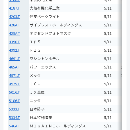
4187.T
大阪有機化学工業
5/11
5,00
4203.T
住友ベークライト
5/11
6,29
428A.T
サイプレス・ホールディングス
5/11
988
429A.T
テクセンドフォトマスク
5/11
5,19
4390.T
ＩＰＳ
5/11
3,99
4392.T
ＦＩＧ
5/11
859
4691.T
ワシントンホテル
5/11
2,50
485A.T
パワーエックス
5/11
14,3
4971.T
メック
5/11
11,7
4975.T
ＪＣＵ
5/11
7,38
5016.T
ＪＸ金属
5/11
5,19
5186.T
ニッタ
5/11
5,08
5333.T
日本碍子
5/11
5,60
5334.T
日本特殊陶業
5/11
9,29
546A.T
ＭＩＲＡＩＮＩホールディングス
5/11
2,00