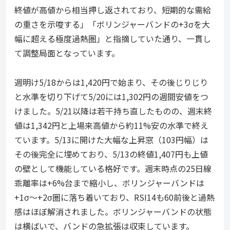
終値が高値から相当押し返されており、短期的な需給
の重さを示唆する」「ボリンジャーバンドの+3σを大
幅に超える極度過熱圏」と指摘していた通り、一貫し
て調整局面となっています。
週明け5/18からは1,420円で始まり、その後じりじり
と水準を切り下げて5/20には1,302円の週間安値をつ
けました。5/21以降は若干持ち直したものの、週末終
値は1,342円と上場来高値から約11%安の水準で終え
ています。5/13に開けた大幅な上昇窓（103円幅）は
その後完全に埋めており、5/13の終値1,407円も上値
の壁として機能している格好です。週末時点の25日線
乖離率は+6%台まで縮小し、ボリンジャーバンドは
+1σ〜+2σ圏に落ち着いており、RSI14も60前後と過熱
感はほぼ解消されました。ボリンジャーバンドの状態
は横ばいで、バンドの急拡張は収束しています。