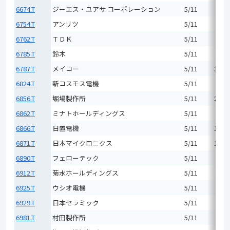
6674.T
ジーエス・ユアサ コーポレーション
5/11
6,66
6754.T
アンリツ
5/11
4,15
6762.T
ＴＤＫ
5/11
2,93
6785.T
鈴木
5/11
3,21
6787.T
メイコー
5/11
32,2
6824.T
新コスモス電機
5/11
5,91
6856.T
堀場製作所
5/11
24,3
6862.T
ミナトホールディングス
5/11
3,55
6866.T
日置電機
5/11
12,0
6871.T
日本マイクロニクス
5/11
14,3
6890.T
フェローテック
5/11
9,76
6912.T
菊水ホールディングス
5/11
2,63
6925.T
ウシオ電機
5/11
3,46
6929.T
日本セラミック
5/11
4,18
6981.T
村田製作所
5/11
6,07