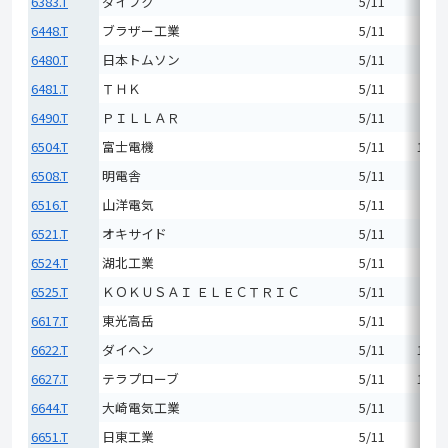
6383.T
ダイフク
5/11
7,66
6448.T
ブラザー工業
5/11
3,48
6480.T
日本トムソン
5/11
1,93
6481.T
ＴＨＫ
5/11
7,78
6490.T
ＰＩＬＬＡＲ
5/11
9,98
6504.T
富士電機
5/11
14,9
6508.T
明電舎
5/11
9,55
6516.T
山洋電気
5/11
7,77
6521.T
オキサイド
5/11
6,54
6524.T
湖北工業
5/11
6,75
6525.T
ＫＯＫＵＳＡＩ ＥＬＥＣＴＲＩＣ
5/11
7,05
6617.T
東光高岳
5/11
8,41
6622.T
ダイヘン
5/11
19,7
6627.T
テラプローブ
5/11
11,6
6644.T
大崎電気工業
5/11
2,21
6651.T
日東工業
5/11
4,98