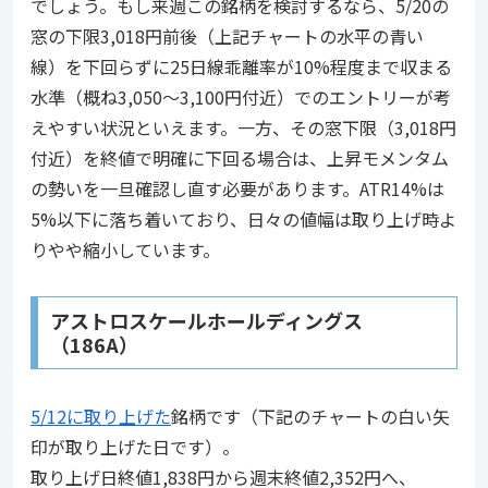
でしょう。もし来週この銘柄を検討するなら、5/20の
窓の下限3,018円前後（上記チャートの水平の青い
線）を下回らずに25日線乖離率が10%程度まで収まる
水準（概ね3,050〜3,100円付近）でのエントリーが考
えやすい状況といえます。一方、その窓下限（3,018円
付近）を終値で明確に下回る場合は、上昇モメンタム
の勢いを一旦確認し直す必要があります。ATR14%は
5%以下に落ち着いており、日々の値幅は取り上げ時よ
りやや縮小しています。
アストロスケールホールディングス
（186A）
5/12に取り上げた
銘柄です（下記のチャートの白い矢
印が取り上げた日です）。
取り上げ日終値1,838円から週末終値2,352円へ、