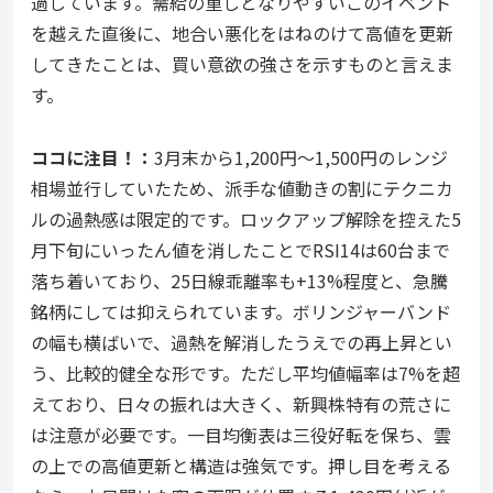
過しています。需給の重しとなりやすいこのイベント
を越えた直後に、地合い悪化をはねのけて高値を更新
してきたことは、買い意欲の強さを示すものと言えま
す。
ココ
に注目！：
3月末から1,200円～1,500円のレンジ
相場並行していたため、派手な値動きの割にテクニカ
ルの過熱感は限定的です。ロックアップ解除を控えた5
月下旬にいったん値を消したことでRSI14は60台まで
落ち着いており、25日線乖離率も+13%程度と、急騰
銘柄にしては抑えられています。ボリンジャーバンド
の幅も横ばいで、過熱を解消したうえでの再上昇とい
う、比較的健全な形です。ただし平均値幅率は7%を超
えており、日々の振れは大きく、新興株特有の荒さに
は注意が必要です。一目均衡表は三役好転を保ち、雲
の上での高値更新と構造は強気です。押し目を考える