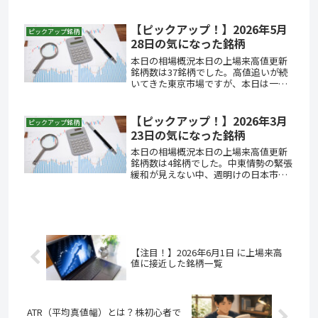
日となりました。日経平均は61,409円
と前日比1,244円安、-1.99%の大幅反
落となり、数字だけを見ると強いリス
【ピックアップ！】2026年5月
ピックアップ銘柄
クオフに映ります。...
28日の気になった銘柄
本日の相場概況本日の上場来高値更新
銘柄数は37銘柄でした。高値追いが続
いてきた東京市場ですが、本日は一転
して小幅安となりました。日経平均は
前日比306円安の64,693円と反落し、ザ
ラ場では一時63,875円まで下押しする
【ピックアップ！】2026年3月
ピックアップ銘柄
場面もありました。...
23日の気になった銘柄
本日の相場概況本日の上場来高値更新
銘柄数は4銘柄でした。中東情勢の緊張
緩和が見えない中、週明けの日本市場
は原油価格の高止まりを嫌気したリス
クオフの動きが加速しました。日経平
均株価は一時50,688円まで売り込まれ
る場面があり、後場にショート...
【注目！】2026年6月1日 に上場来高
値に接近した銘柄一覧
ATR（平均真値幅）とは？株初心者で