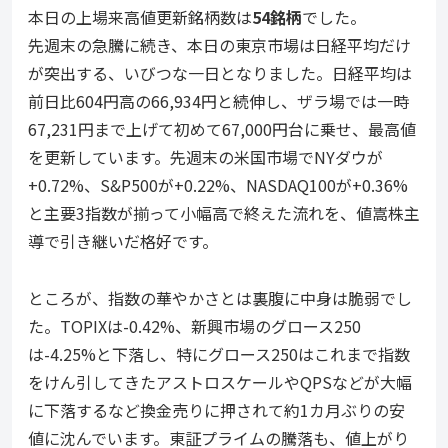
本日の上場来高値更新銘柄数は
54銘柄
でした。
先週末の急騰に続き、本日の東京市場は日経平均だけ
が突出する、いびつな一日となりました。日経平均は
前日比604円高の66,934円と続伸し、ザラ場では一時
67,231円まで上げて初めて67,000円台に乗せ、最高値
を更新しています。先週末の米国市場でNYダウが
+0.72%、S&P500が+0.22%、NASDAQ100が+0.36%
と主要3指数が揃って小幅高で終えた流れを、値嵩株主
導で引き継いだ格好です。
ところが、指数の華やかさとは裏腹に中身は脆弱でし
た。TOPIXは-0.42%、新興市場のグロース250
は-4.25%と下落し、特にグロース250はこれまで指数
をけん引してきたアストロスケールやQPSなどが大幅
に下落するなど換金売りに押されて約1カ月ぶりの安
値に沈んでいます。東証プライムの騰落も、値上がり