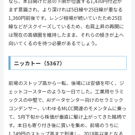
なら、本日開けた窓の下限が位置する1,430円付近が
まず意識され、より深ければ5日線や25日線が重なる
1,360円前後です。レンジ相場が続いていたため25日
線などがスクイーズしているため、右肩上昇の再開に
は現在の高値圏を維持したまま、それらの傾きが上へ
向いてくるのを待つ必要があるでしょう。
ニッカトー（5367）
前場のストップ高から一転、後場には安値を叩く、ジ
ェットコースターのような一日でした。工業用セラミ
ックスの中堅で、AIデータセンター向けのセラミック
コンデンサー、いわゆるMLCC関連のモメンタムに乗っ
て、5月下旬から株価が垂直に駆け上がってきた銘柄で
す。本日も寄り付き後に買いを集め、前場のうちに
1,749円のストップ高まで到達し、2018年以来となる