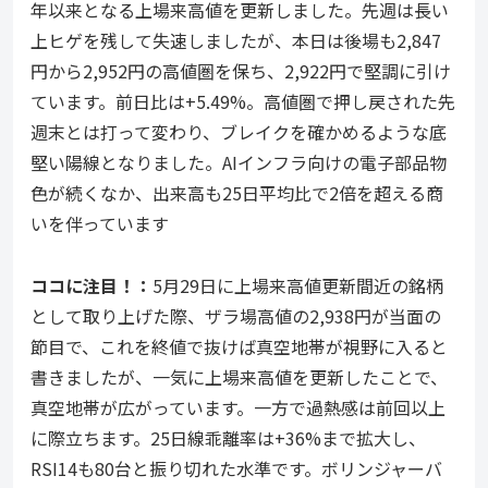
年以来となる上場来高値を更新しました。先週は長い
上ヒゲを残して失速しましたが、本日は後場も2,847
円から2,952円の高値圏を保ち、2,922円で堅調に引け
ています。前日比は+5.49%。高値圏で押し戻された先
週末とは打って変わり、ブレイクを確かめるような底
堅い陽線となりました。AIインフラ向けの電子部品物
色が続くなか、出来高も25日平均比で2倍を超える商
いを伴っています
ココ
に注目！：
5月29日に上場来高値更新間近の銘柄
として取り上げた際、ザラ場高値の2,938円が当面の
節目で、これを終値で抜けば真空地帯が視野に入ると
書きましたが、一気に上場来高値を更新したことで、
真空地帯が広がっています。一方で過熱感は前回以上
に際立ちます。25日線乖離率は+36%まで拡大し、
RSI14も80台と振り切れた水準です。ボリンジャーバ