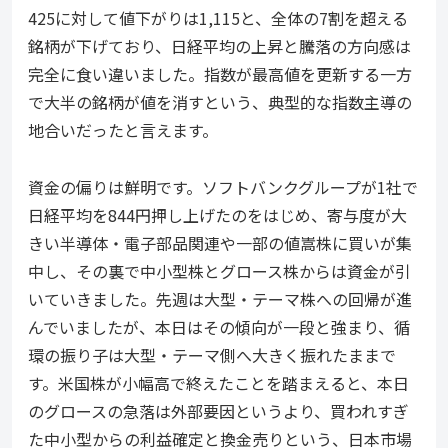
425に対して値下がりは1,115と、全体の7割を超える
銘柄が下げており、日経平均の上昇と騰落の方向感は
完全に食い違いました。指数が最高値を更新する一方
で大半の銘柄が値を消すという、典型的な指数主導の
地合いだったと言えます。
資金の偏りは鮮明です。ソフトバンクグループが1社で
日経平均を844円押し上げたのをはじめ、寄与度が大
きい半導体・電子部品関連や一部の値嵩株に買いが集
中し、その裏で中小型株とグロース株からは資金が引
いていきました。先週は大型・テーマ株への回帰が進
んでいましたが、本日はその傾向が一段と強まり、循
環の振り子は大型・テーマ側へ大きく振れたままで
す。米国株が小幅高で終えたことを踏まえると、本日
のグロースの急落は外部要因というより、買われすぎ
た中小型からの利益確定と換金売りという、日本市場