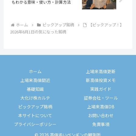
もわかる意味・使い方・計算方法
ホーム
ピックアップ銘柄
【ピックアップ！】
2026年6月1日の気になった銘柄
ホーム
上場来高値更新
上場来高値間近
新高値投資メモ
基礎知識
実践ガイド
大化け株カルテ
証券会社・ツール
ピックアップ銘柄
上場来高値DB
本サイトについて
お問い合わせ
プライバシーポリシー
免責事項
© 2026 高値追いペンギンの観測所.