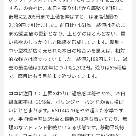
するこの会社は、本日も寄り付きから底堅く推移し、
後場に2,205円まで上値を伸ばすと、ほぼ高値圏の
2,199円で引けました。前日比+4.61%。終値はそのま
ま52週高値の更新となり、上ヒゲのほとんどない、買
い意欲のしっかりした陽線を形成しています。新興・
中小型株が広く売られた本日の地合いを思えば、相対
的な強さは際立っていました。終値2,199円に対し、過
去の最高値は2020年につけた2,302円。残りは5%程度
で、節目はもう目前まで近づいています。
ココ
に注目！：
上昇のわりに過熱感は穏やかで、25日
線乖離率は+11%台、ボリンジャーバンドの幅も横ば
いにとどまります。RSI14は70をやや超えた水準です
が、平均値幅率は3%台と値動きは落ち着いており、無
理のないトレンド継続といえる状態です。移動平均線
はパーフェクトオーダー、一目均衡表も三役好転と、