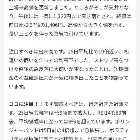
上場来高値を更新しました。ところがそこが天井とな
り、午後には一気に1,322円まで突き落とされ、終値は
前日比-2.97%の1,406円。高値から大きく値を消す、
長い上ヒゲを伴った陰線で引けています。
注目すべきは出来高です。25日平均比で10倍近い、桁
違いの商いを伴っての乱高下でした。ストップ高をつ
けた直後の急反落に大商いが重なったことは、短期資
金の利益確定圧力が一気に噴き出したことを物語って
います。
ココ
に注目！：
まず警戒すべきは、行き過ぎた過熱で
す。25日線乖離率は+59%まで拡大し、RSI14も80前
後、平均値幅率に至っては8%を超えています。ボリン
ジャーバンドは5日前の4倍超まで急拡張し、ボラティ
リティが極端に高まった状態です。出来高の薄いとこ