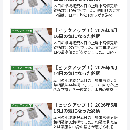
本日の相場概況本日の上場来高値更新
銘柄数は109銘柄でした。週明けの東京
市場は、日経平均とTOPIXが真逆の方
向を向くという、ここ最近では見慣れ
た構図を再び見せました。日経平均は
前日比295円安の62,417円と小幅に反落
【ピックアップ！】2026年6月
ピックアップ銘柄
した一方、TOPI...
16日の気になった銘柄
本日の相場概況本日の上場来高値更新
銘柄数は27銘柄でした。東京市場は連
日の最高値更新を続けました。日経平
均は前日比87円高の69,404円と4営業日
続伸し、終値ベースで再び史上最高値
を更新しています。ただ、上げ幅はわ
【ピックアップ！】2026年4月
ピックアップ銘柄
ずか87円。ザラ場では一...
14日の気になった銘柄
本日の相場概況本日の上場来高値更新
銘柄数は44銘柄でした。13日の小休止
的な下落から一夜明け、本日の東京市
場は大幅に反発しました。終値は前日
比1,374円高の57,877円と力強い戻りを
演じ、上げ幅は一時1,400円を超えまし
【ピックアップ！】2026年5月
ピックアップ銘柄
た。13日の米...
15日の気になった銘柄
本日の相場概況本日の上場来高値更新
銘柄数は82銘柄でした。指数の見た目
とは裏腹に中身の強さが感じられる一