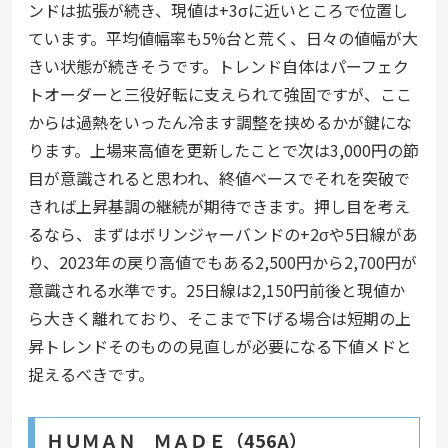
ンドは拡張が続き、現値は+3σに近いところで位置し
ています。平均値幅率も5%台と荒く、日々の値幅が大
きい状態が続きそうです。トレンド自体はパーフェク
トオーダーと三役好転に支えられて強固ですが、ここ
からは過熱をいったん冷ます調整を挟めるかが鍵にな
ります。上場来高値を更新したことで次は3,000円の節
目が意識されると思われ、終値ベースでそれを突破で
きれば上昇基調の継続が期待できます。押し目を考え
るなら、まずはボリンジャーバンドの+2σや5日線があ
り、2023年の戻り高値でもある2,500円から2,700円が
意識される水準です。25日線は2,150円前後と現値か
ら大きく離れており、そこまで下げる場合は短期の上
昇トレンドそのものの見直しが必要になる下値メドと
捉えるべきです。
ＨＵＭＡＮ ＭＡＤＥ（456A）