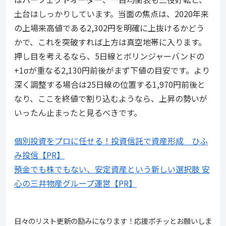
土台はしっかりしています。当面の焦点は、2020年来
の上場来高値である2,302円を明確に上抜けるかどう
かで、これを突破すれば上方は真空地帯に入ります。
押し目を考えるなら、5日線とボリンジャーバンドの
+1σが重なる2,130円前後がまず下値の目安です。より
深く調整する場合は25日線の位置する1,970円前後と
なり、ここを終値で割り込むようなら、上昇の勢いが
いったん止まったと見るべきです。
個別投資をプロに任せる！投資信託で資産形成 ひふ
み投信【PR】
預金でも株でもない、安定資産という新しい選択肢 安
心の三井物産グループ運営【PR】
日々のリスト更新の励みになります！応援ポチッとお願いしま