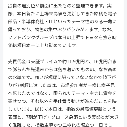
独自の選別色が前面に出たものと整理できます。実
際、本日新たに上場来高値を更新してきた銘柄も電子
部品・半導体商社・ITといったテーマ性のある一角に
偏っており、物色の集中ぶりがうかがえます。なお、
ソフトバンクグループは本日の上昇でトヨタを抜き時
価総額日本一に上り詰めています。
売買代金は東証プライムで約11.9兆円と、16兆円台ま
で膨らんだ先週末からは落ち着いたものの、なお高め
の水準です。商いが極端に細っていないなかで値下が
りが7割超に達した点は、市場参加者が一様に様子見
へ転じたのではなく、限られたテーマ・主力に資金を
寄せつつ、それ以外を手仕舞う動きが進んだことを映
しています。総じて本日は、指数の最高値更新という
表面と、7割が下げ・グロース急落という実態とが大き
く乖離した、指数主導かつ二極化の際立つ一日でし