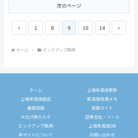
次のページ
前
次
1
8
9
10
14
へ
へ
ホーム
ピックアップ銘柄
ホーム
上場来高値更新
上場来高値間近
新高値投資メモ
基礎知識
実践ガイド
大化け株カルテ
証券会社・ツール
ピックアップ銘柄
上場来高値DB
本サイトについて
お問い合わせ