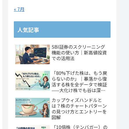
« 7月
人気記事
SBI証券のスクリーニング
機能の使い方｜新高値投資
での活用法
「80%下げた株は、もう戻
らないのか」｜暴落から復
活する株を全データで検証
——大化け株でも谷は深
い、だが戻れるのは3社に1
カップウィズハンドルと
社
は？株のチャートパターン
の見つけ方とエントリーを
図解
「10倍株（テンバガー）の