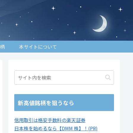
柄
本サイトについて
新高値銘柄を狙うなら
信用取引は格安手数料の楽天証券
日本株を始めるなら【DMM 株】！(PR)